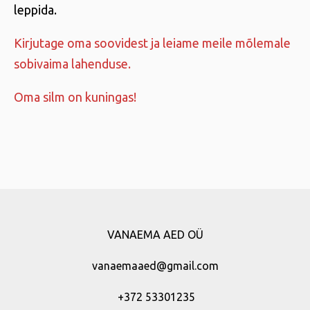
leppida.
Kirjutage oma soovidest ja leiame meile mõlemale
sobivaima lahenduse.
Oma silm on kuningas!
VANAEMA AED OÜ
vanaemaaed@gmail.com
+372 53301235