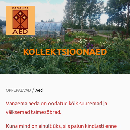
KOLLEKTSIOONAED
/
ÕPPEPÄEVAD
Aed
Vanaema aeda on oodatud kõik suuremad ja
väiksemad taimesõbrad.
Kuna mind on ainult üks, siis palun kindlasti enne