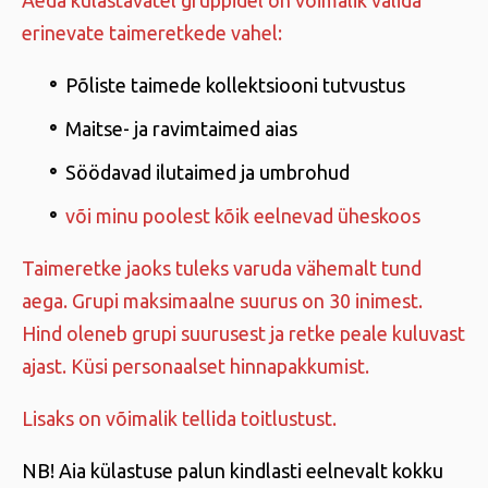
Aeda külastavatel gruppidel on võimalik valida
erinevate taimeretkede vahel:
Põliste taimede kollektsiooni tutvustus
Maitse- ja ravimtaimed aias
Söödavad ilutaimed ja umbrohud
või minu poolest kõik eelnevad üheskoos
Taimeretke jaoks tuleks varuda vähemalt tund
aega. Grupi maksimaalne suurus on 30 inimest.
Hind oleneb grupi suurusest ja retke peale kuluvast
ajast. Küsi personaalset hinnapakkumist.
Lisaks on võimalik tellida toitlustust.
NB! Aia külastuse palun kindlasti eelnevalt kokku