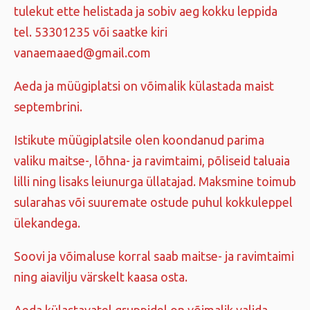
tulekut ette helistada ja sobiv aeg kokku leppida
tel. 53301235 või saatke kiri
vanaemaaed@gmail.com
Aeda ja müügiplatsi on võimalik külastada maist
septembrini.
Istikute müügiplatsile olen koondanud parima
valiku maitse-, lõhna- ja ravimtaimi, põliseid taluaia
lilli ning lisaks leiunurga üllatajad. Maksmine toimub
sularahas või suuremate ostude puhul kokkuleppel
ülekandega.
Soovi ja võimaluse korral saab maitse- ja ravimtaimi
ning aiavilju värskelt kaasa osta.